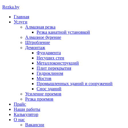
Rezka
.by
Главная
Услуги
Алмазная резка
Резка канатной установкой
Алмазное бурение
Штробление
Демонтаж
Фундамента
Несущих стен
Металлоконструкций
Плит перекрытия
Гидроклином
Мостов
Промышленных зданий и сооружений
Снос зданий
Усиление проемов
Резка проемов
Прайс
Наши работы
Калькулятор
О нас
Вакансии